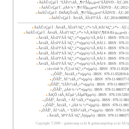
ÀúÀÛ±Çµî·Ï : º£ÀÌ½º±âÅ¸ ¸¶½ºÅÍµ¿¿µ»ó°­ÁÂDVD - Á¦C-201
ÀúÀÛ±Çµî·Ï : ¿ìÄð·¼·¹ ¸¶½ºÅÍµ¿¿µ»ó°­ÁÂDVD - Á¦C-2012
ÀúÀÛ±Çµî·Ï : D4ÅëÇÕ±âÅ¸ ¸¶½ºÅÍµ¿¿µ»ó°­ÁÂDVD - Á¦C-20
ÀúÀÛ±Çµî·Ï : Åë±âÅ¸ ÀÎ±â°î°­ÁÂ - Á¦C-2014-00090
ÀúÀÛ±Çµî·Ï : Åë±âÅ¸ ÀÎ±â°î ¾Çº¸±³º» ½Ã¸®Áî ¾Çº¸±³º» - Á¦C-
ÀúÀÛ±Çµî·Ï : Åë±âÅ¸ ÀÎ±â°î ¾Çº¸±³º» ½Ã¸®Áî(½º¸¶Æ®Æù µ¿¿µ»ó) -
Åë±âÅ¸ ÀÎ±â°î°­ÁÂ ¾Çº¸±³º»(µµ¼­) ½Ã¸®Áî 1 - IBSN : 979-11
Åë±âÅ¸ ÀÎ±â°î°­ÁÂ ¾Çº¸±³º»(µµ¼­) ½Ã¸®Áî 2 - IBSN : 979-11
Åë±âÅ¸ ÀÎ±â°î°­ÁÂ ¾Çº¸±³º»(µµ¼­) ½Ã¸®Áî 3 - IBSN : 979-11
Åë±âÅ¸ ÀÎ±â°î°­ÁÂ ¾Çº¸±³º»(µµ¼­) ½Ã¸®Áî 4 - IBSN : 979-11
Åë±âÅ¸ ÀÎ±â°î°­ÁÂ ¾Çº¸±³º»(µµ¼­) ½Ã¸®Áî 5 - IBSN : 979-11
Åë±âÅ¸ ÀÎ±â°î°­ÁÂ ¾Çº¸±³º»(µµ¼­) ½Ã¸®Áî 6 - IBSN : 979-11
±è±¤¼® ³ë·¡ºÎ¸£±â ¾Çº¸±³º»(µµ¼­) - IBSN : 979-11-9528
¿ÕÃÊº¸ Åë±âÅ¸±³º»(µµ¼­) - IBSN : 979-11-952819-6
¿ÕÃÊº¸ ÀÏ·º±âÅ¸±³º»(µµ¼­) - IBSN : 979-11-980377-
¿ÕÃÊº¸ º£ÀÌ½º±âÅ¸±³º»(µµ¼­) - IBSN : 979-11-980377
¿ÕÃÊº¸ ¿ìÄð·¼·¹±³º»(µµ¼­) - IBSN : 979-11-980377-8
ÅëÇÕ ±âÅ¸ÄÚµå °¡ÀÌµåºÏ(µµ¼­) - IBSN : 979-119-5281
¿ÕÃÊº¸ Åë±âÅ¸ + ÀÏ·º±âÅ¸±³º»(µµ¼­)
- IBSN : 979-11-98
¿ÕÃÊº¸ Åë±âÅ¸ + ¿ìÄð·¼·¹±³º»(µµ¼­)
- IBSN : 979-11-981
¿ÕÃÊº¸ ÀÏ·º±âÅ¸ + º£ÀÌ½º±âÅ¸±³º»(µµ¼­)
- IBSN : 979-11-
Åë±âÅ¸ 50°î°­ÁÂ ¾Çº¸Áý(µµ¼­)
- IBSN : 979-11-98037
Copyright ¨Ï 2000 ~ guitarcamp.co.kr & guitarcampshop.co.kr All ri