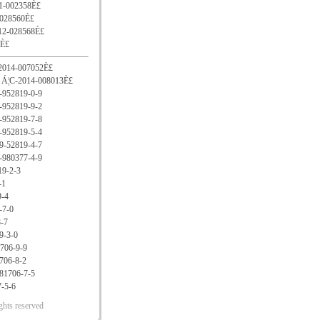
1-002358È£
-028560È£
12-028568È£
2È£
2014-007052È£
 Á¦C-2014-008013È£
-952819-0-9
-952819-9-2
-952819-7-8
-952819-5-4
9-52819-4-7
-980377-4-9
19-2-3
-1
9-4
-7-0
-7
9-3-0
1706-9-9
706-8-2
981706-7-5
7-5-6
ghts reserved