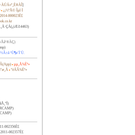
÷ÀÚÁ¤º¸È®ÀÎ
]
9
¿¡½ºÅ©·Îµî·Ï
2014-000023È£
ok.co.kr
Å¸Ä·ÇÁ(¿ìÆí14463)
«Åå¹®ÀÇ)
amp)
½Ã±â ¹Ù¶ø´Ï´Ù.
Ã(App)
µµ¸Å¾È³»
°æ¸Å
°èÁÂ¾È³»
âÅ¸ºÏ)
ARCAMP)
RCAMP)
11-002356È£
2011-002357È£