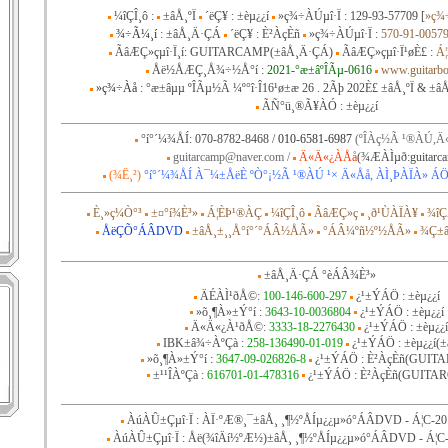
¼îÇÎ¸ô :
±âÅ¸ºÏ
´ëÇ¥ : ±èµ¿¿í
»ç¾÷ÀÚµî·Ï : 129-93-57709 [
»ç¾
¾÷Ã¼¸í
: ±âÅ¸Ä·ÇÁ
´ëÇ¥ : È²ÀçÈñ
»ç¾÷ÀÚµî·Ï :
570-91-0057
ÃâÆÇ»çµî·Ï¸í: GUITARCAMP(±âÅ¸Ä·ÇÁ)
ÃâÆÇ»çµî·Ï¹øÈ£ :
Á¦
Åë½ÅÆÇ¸Å¾÷½Å°í :
2021-°æ±âºÎÃµ-0616
www.guitarbo
»ç¾÷Àå
: °æ±âµµ ºÎÃµ½Ã ¼º°î·Î16¹ø±æ 26 . 2Ãþ 202È£ ±âÅ¸ºÏ & ±â
ÃÑ°ü¸®Ã¥ÀÓ : ±èµ¿¿í
°í°´¼¾ÅÍ: 070-8782-8468 /
010-6581-6987
(ºÎÀç½Ã ¹®ÀÚ,Ä
guitarcamp@naver.com /
Ä«Ä«¿ÀÅå
(¾ÆÀÌµð:guitarc
(¾Ë¸²)
°í°´¼¾ÅÍ À¯¼±ÅëÈ­ ºÒ°¡½Ã ¹®ÀÚ ¹× Ä«Åå, ÀÌ¸ÞÀÏÀ» ÁÖ
È¸»ç¼Ò°³
±¤°í¾È³»
Á¦ÈÞ¹®ÀÇ
¼îÇÎ¸ô
ÃâÆÇ»ç
¸ð¹ÙÀÏÀ¥
¾îÇ
ÅëÇÕ°­ÁÂDVD
±âÅ¸±¸¸Å°í°´°­ÁÂ½ÅÃ»
°­ÁÂ¼­ºñ½º½ÅÃ»
¾Ç±â
±âÅ¸Ä·ÇÁ °èÁÂ¾È³»
ÄÉÀÌ¹ðÅ©:
100-146-600-297
¿¹±ÝÁÖ : ±èµ¿¿í
»õ¸¶À»±Ý°í :
3643-10-0036804
¿¹±ÝÁÖ : ±èµ¿¿í
Ä«Ä«¿À¹ðÅ©:
3333-18-2276430
¿¹±ÝÁÖ : ±èµ¿¿í
IBK±â¾÷ÀºÇà :
258-136490-01-019
¿¹±ÝÁÖ : ±èµ¿¿í(±
»õ¸¶À»±Ý°í :
3647-09-026826-8
¿¹±ÝÁÖ : È²ÀçÈñ(GUIT
±¹¹ÎÀºÇà :
616701-01-478316
¿¹±ÝÁÖ : È²ÀçÈñ(GUITA
ÀúÀÛ±Çµî·Ï : ÀÏ·ºÆ®¸¯±âÅ¸ ¸¶½ºÅÍµ¿¿µ»ó°­ÁÂDVD - Á¦C-20
ÀúÀÛ±Çµî·Ï : Åë(¾îÄí½ºÆ½)±âÅ¸ ¸¶½ºÅÍµ¿¿µ»ó°­ÁÂDVD - Á¦C-