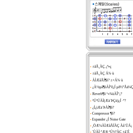
±âÅ¸ÀÇ ¿ª»ç
±âÅ¸ÀÇ Á¾·ù
ÀÌÆåÅÍ¶õ? ±×Á¾·ù
¿À¹öµå¶óÀÌºê¿Í µð½ºÅä¼
Reverb¶õ ¹«¾ùÀÎ°¡?
²Ú²ÚÀÌ(Æä´ÞÇü)¿Í ·º?
¿Í¿ìÆä´ÞÀÌ¶õ?
Compressor ¶õ?
Expander ¿Í Noise Gate
¸ÖÆ¼ÀÌÆåÅÍÀÇ Àå´ÜÁ¡
´ÙÀÌ·ºÆ® ¹Ú½ºÀÇ ±â´É