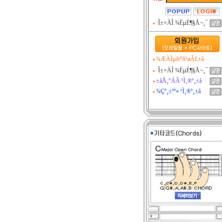
·Î±×ÀÎ ¾ÈµÉ¶§Å¬¸¯
¾ÆÀÌµð/ºñ¹øÃ£±â
·Î±×ÀÎ ¾ÈµÉ¶§
Å¬¸¯
±âÅ¸°­ÁÂ ¹Ì¸®º¸±â
¾Çº¸±³º» ¹Ì¸®º¸±â